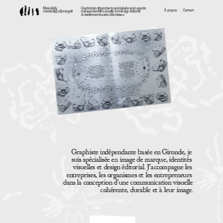
Marie Bally
Graphiste indépendante spécialisée en image de 
À  propos
Contact
marie.bally[at]orange.fr
marque, identités visuelles et design éditorial. 
Actuellement basée à Bordeaux
Graphiste indépendante basée en Gironde, je 
suis spécialisée en image de marque, identités 
visuelles et design éditorial. J'accompagne les 
entreprises, les organismes et les entrepreneurs 
dans la conception d'une communication visuelle 
cohérente, durable et à leur image.